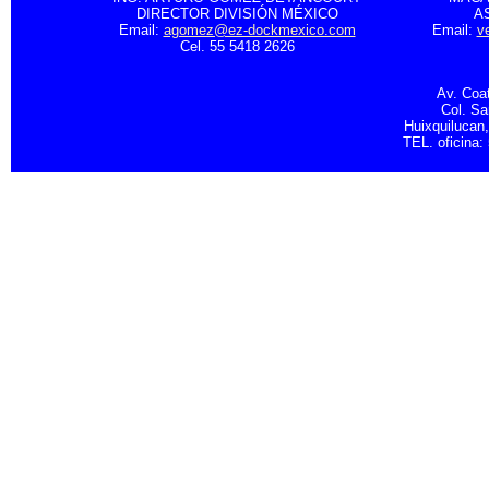
DIRECTOR DIVISIÓN MÉXICO
A
Email:
agomez@ez-dockmexico.com
Email:
v
Cel. 55 5418 2626
Av. Coa
Col. S
Huixquilucan
TEL. oficina: