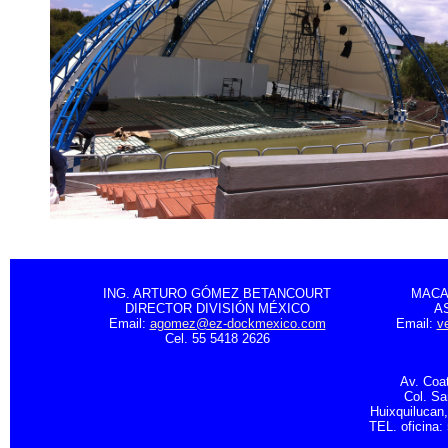
ING. ARTURO GÓMEZ BETANCOURT
MACA
DIRECTOR DIVISIÓN MÉXICO
A
Email:
agomez@ez-dockmexico.com
Email:
v
Cel. 55 5418 2626
Av. Coa
Col. S
Huixquilucan
TEL. oficina: